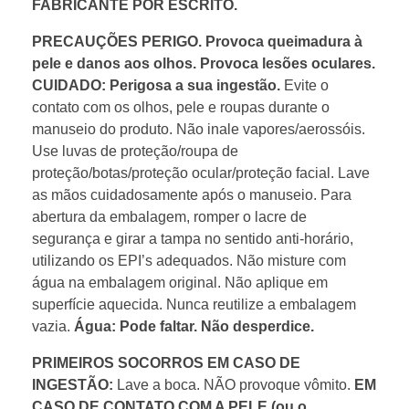
FABRICANTE POR ESCRITO.
PRECAUÇÕES
PERIGO. Provoca queimadura à
pele e danos aos olhos. Provoca lesões oculares.
CUIDADO: Perigosa a sua ingestão.
Evite o
contato com os olhos, pele e roupas durante o
manuseio do produto. Não inale vapores/aerossóis.
Use luvas de proteção/roupa de
proteção/botas/proteção ocular/proteção facial. Lave
as mãos cuidadosamente após o manuseio. Para
abertura da embalagem, romper o lacre de
segurança e girar a tampa no sentido anti-horário,
utilizando os EPI’s adequados. Não misture com
água na embalagem original. Não aplique em
superfície aquecida. Nunca reutilize a embalagem
vazia.
Água: Pode faltar. Não desperdice.
PRIMEIROS SOCORROS
EM CASO DE
INGESTÃO:
Lave a boca. NÃO provoque vômito.
EM
CASO DE CONTATO COM A PELE (ou o