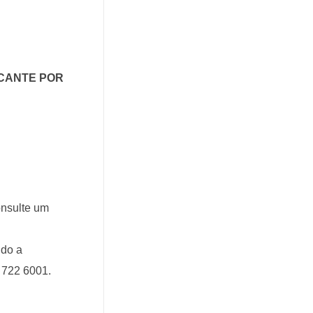
ICANTE POR
onsulte um
ndo a
 722 6001.