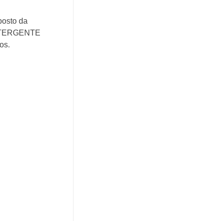
posto da
 DETERGENTE
os.