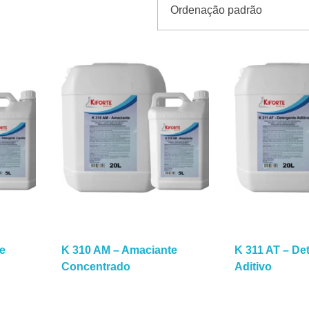
e
K 310 AM – Amaciante
K 311 AT – De
Concentrado
Aditivo