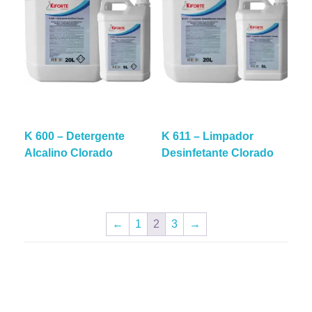
K 600 – Detergente
K 611 – Limpador
Alcalino Clorado
Desinfetante Clorado
←
1
2
3
→