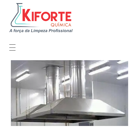
Kiforte Química
Indústria Produtos de Limpeza Profissional
QUEM SOMOS
LINHAS DE PRODUTOS
SEJA UM DISTRIBUIDOR
CRIE SUA MARCA
SUSTENTABILIDADE